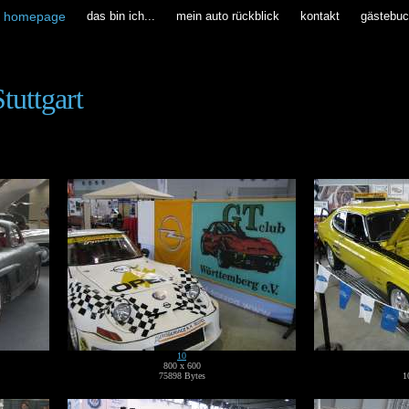
homepage
das bin ich...
mein auto rückblick
kontakt
gästebu
tuttgart
10
800 x 600
75898 Bytes
1