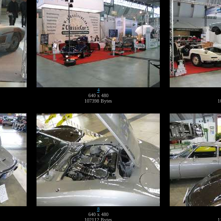
4
640 x 480
107398 Bytes
1
8
640 x 480
102112 Bytes
1