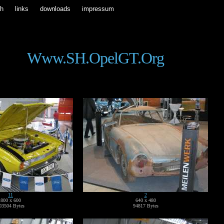
ch
links
downloads
impressum
Www.SH.OpelGT.org
11
2
800 x 600
640 x 480
03504 Bytes
94817 Bytes