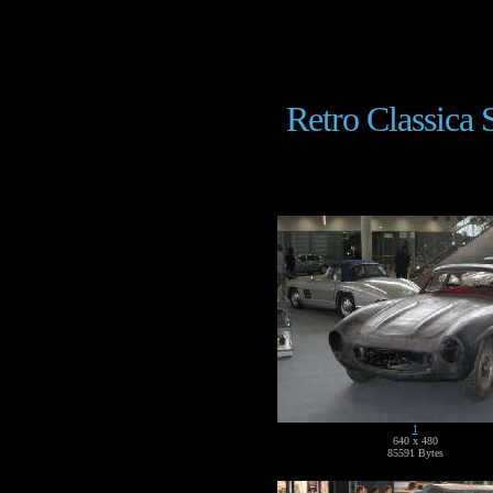
Retro Classica S
1
640 x 480
85591 Bytes