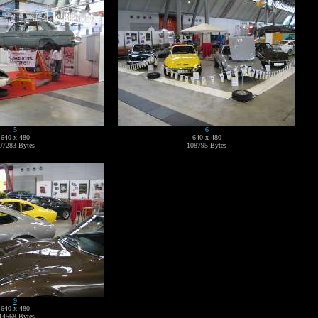
5
6
640 x 480
640 x 480
07283 Bytes
108795 Bytes
9
640 x 480
14568 Bytes