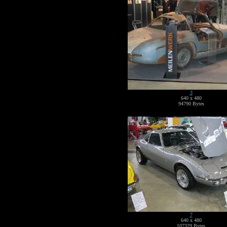
3
640 x 480
94790 Bytes
7
640 x 480
107329 Bytes